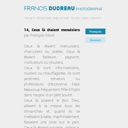
PROJETS
EXPOSITIONS
PUBLICATIONS
TEXTES
LIVRES
CONTACT
14, Ceux là étaient menuisiers
Français
par François Morel
Deutsch
Ceux là étaient menuisiers,
charcutiers ou poètes. Ceux là
étaient facteurs, paysans,
instituteurs ou cloutiers.
Ceux là sont informaticiens,
routiers ou chauffagistes. Ils sont
jardiniers, serveurs ou
professeurs d’économie. Mais
beaucoup fréquentent Pôle Emploi
dans l’espoir d’un petit boulot.
Ceux là priaient le Bon Dieu,
allaient à la messe tous les
dimanches et, quand ils se
mettaient à table, machinalement,
faisaient une croix sur le pain.
Ceux là étaient socialos, radicaux,