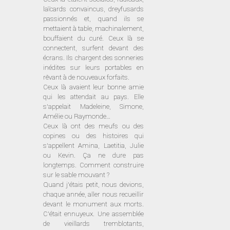
laïcards convaincus, dreyfusards
passionnés et, quand ils se
mettaient à table, machinalement,
bouffaient du curé. Ceux là se
connectent, surfent devant des
écrans. Ils chargent des sonneries
inédites sur leurs portables en
rêvant à de nouveaux forfaits.
Ceux là avaient leur bonne amie
qui les attendait au pays. Elle
s’appelait Madeleine, Simone,
Amélie ou Raymonde…
Ceux là ont des meufs ou des
copines ou des histoires qui
s’appellent Amina, Laetitia, Julie
ou Kevin. Ça ne dure pas
longtemps. Comment construire
sur le sable mouvant ?
Quand j’étais petit, nous devions,
chaque année, aller nous recueillir
devant le monument aux morts.
C’était ennuyeux. Une assemblée
de vieillards tremblotants,